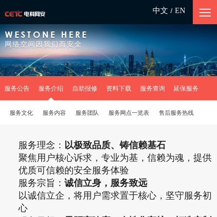
中文
EN
/
WESTONE HERE
网络空间因我们而安全
服务公告
服务介绍
自助报修
资料下载
服务查询
延保服务
服务文化
服务内容
服务团队
服务网点一览表
售后服务热线
服务理念：
以极致品质、铸信赖基石
聚焦用户核心诉求，专业为基，信赖为魂，提供
优质可信赖的安全服务体验
服务
宗旨：
诚信立身，服务致远
以诚信立企，将用户需求置于核心，坚守服务初
心